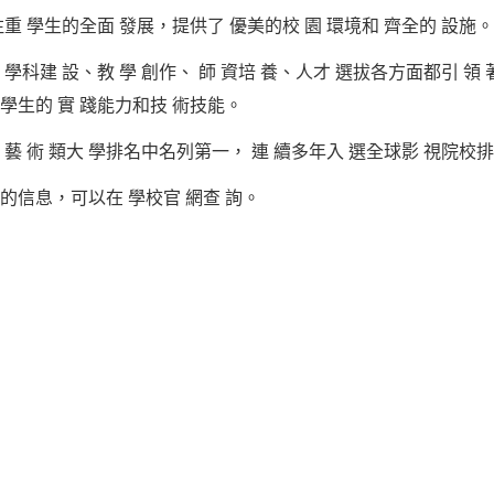
注重 學生的全面 發展，提供了 優美的校 園 環境和 齊全的 設施。
學科建 設、教 學 創作、 師 資培 養、人才 選拔各方面都引 領 
養 學生的 實 踐能力和技 術技能。
 藝 術 類大 學排名中名列第一， 連 續多年入 選全球影 視院校
的信息，可以在 學校官 網查 詢。