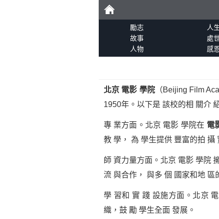
勵
勵志
人
故事
處
人物
感
志
北京 電影 學院
（Beijing Film 
1950年。以下是 該校的相 關介 
專 業方面。北京 電影 學院在
電影
教 學， 為 學生提供 豐富的拍 攝 
師 資力量方面。北京 電影 學院 擁
流 與合作， 與多 個 國家和地 
學 習和 實 踐 設施方面。北京 電
織，鼓 勵 學生全面 發展。