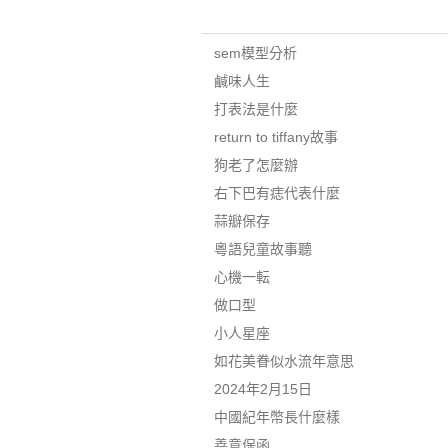
sem模型分析
鹹味人生
打表法是什麼
return to tiffany故事
狗老了怎麼辦
右下巴有痣代表什麼
蒜瓣保存
粵語兒童故事聽
心機一転
做口型
小人星座
如花美眷似水流年意思
2024年2月15日
中國紀年幣長什麼樣
善意保函