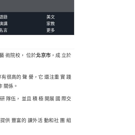
語錄
美文
演講
家教
名言
更多
 藝 術院校， 位於
北京市
，成 立於
享有很高的 聲 譽，它 還注重 實 踐
作 關係。
 隊伍， 並且 積 極 開展 國 際交
還提供 豐富的 課外活 動和社 團 組