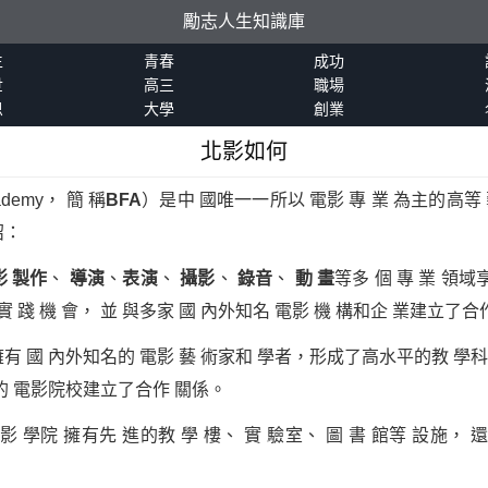
勵志人生知識庫
生
青春
成功
世
高三
職場
恩
大學
創業
北影如何
Academy， 簡 稱
BFA
）是中 國唯一一所以 電影 專 業 為主的高等
紹：
 製作
、
導演
、
表演
、
攝影
、
錄音
、
動 畫
等多 個 專 業 領域
實 踐 機 會， 並 與多家 國 內外知名 電影 機 構和企 業建立了合
有 國 內外知名的 電影 藝 術家和 學者，形成了高水平的教 學科研
區的 電影院校建立了合作 關係。
影 學院 擁有先 進的教 學 樓、 實 驗室、 圖 書 館等 設施， 