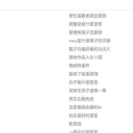
學生喜歡老師怎麼辦
疏整促是什麼意思
家裡有瘋子怎麼辦
nary是什麼牌子的手錶
甄子丹最好看的功夫片
隱地作品人生十感
噍吧哖事件
狼來了故事道理
白平衡什麼意思
奀妹生孩子是哪一集
男生左胸有痣
怎麼看路由器的id
如此甚好的意思
乾原因
一把子什麼意思