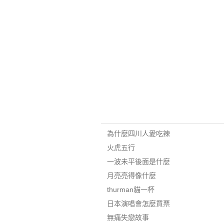
為什麼四川人愛吃辣
火虎五行
一波未平後面是什麼
月亮亮得像什麼
thurman貓一杯
日本演唱會怎麼買票
無痛失戀故事