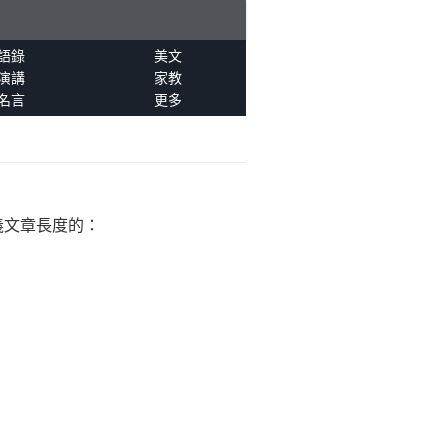
語錄
美文
演講
家教
名言
更多
義文章長度的：