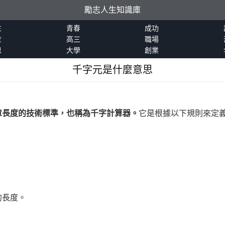
勵志人生知識庫
生
青春
成功
世
高三
職場
恩
大學
創業
千字元是什麼意思
章長度的技術標準，也稱為千字計算器。
它是根據以下規則來定
的長度。