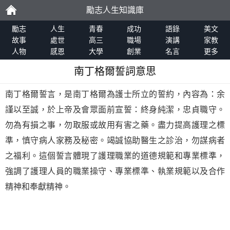
勵志人生知識庫
勵
勵志
人生
青春
成功
語錄
美文
故事
處世
高三
職場
演講
家教
人物
感恩
大學
創業
名言
更多
志
南丁格爾誓詞意思
南丁格爾誓言，是南丁格爾為護士所立的誓約，內容為：余
謹以至誠，於上帝及會眾面前宣誓：終身純潔，忠貞職守。
勿為有損之事，勿取服或故用有害之藥。盡力提高護理之標
準，慎守病人家務及秘密。竭誠協助醫生之診治，勿謀病者
之福利。這個誓言體現了護理職業的道德規範和專業標準，
強調了護理人員的職業操守、專業標準、執業規範以及合作
精神和奉獻精神。