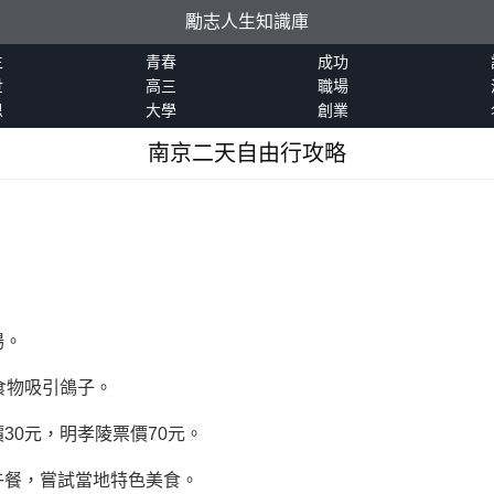
勵志人生知識庫
生
青春
成功
世
高三
職場
恩
大學
創業
南京二天自由行攻略
場。
食物吸引鴿子。
30元，明孝陵票價70元。
午餐，嘗試當地特色美食。