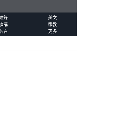
語錄
美文
演講
家教
名言
更多