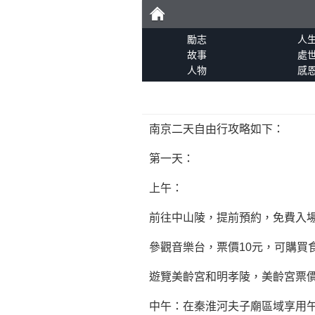
勵
勵志
人
故事
處
人物
感
志
南京二天自由行攻略如下：
第一天：
上午：
前往中山陵，提前預約，免費入
參觀音樂台，票價10元，可購買
遊覽美齡宮和明孝陵，美齡宮票價
中午：在秦淮河夫子廟區域享用