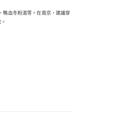
、鴨血冬粉湯等。在南京，建議穿
款。