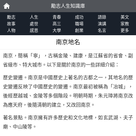
勵志人生知識庫
勵
勵志
人生
青春
成功
語錄
美文
故事
處世
高三
職場
演講
家教
人物
感恩
大學
創業
名言
更多
志
南京地名
南京，簡稱「寧」，古稱金陵、建康，是江蘇省的省會、副
省級市、特大城市。以下是關於南京的一些詳細介紹：
歷史變遷。南京是中國歷史上著名的古都之一，其地名的歷
史變遷反映了中國歷史的變遷。南京最初被稱為「冶城」，
後經歷越城、金陵等多個階段。明朝時期，朱元璋將南京改
為應天府，後隨清朝的建立，又改回南京。
著名景點。南京擁有許多歷史和文化地標，如玄武湖、夫子
廟、中山陵等。