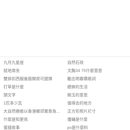
九月九星座
自然石效
就地席坐
文胸34 75什麼意思
雙排扣西服後面開衩可選擇
勵志明春嬌歌詞
打草是什麼
蟋蟀的生活
頭文字
婉玉的意思
1匹多少瓦
值得去的地方
大自然療癒以香港鄉郊實景為背景創作故事
正方形照片尺寸
什麼是知更鳥
僵蛹是什麼
蛋撻故事
ps是什麼料