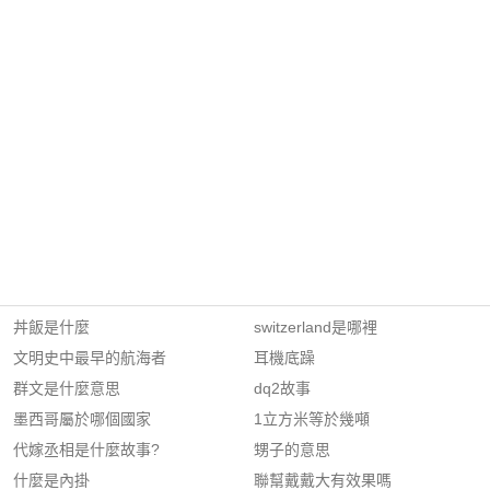
丼飯是什麼
switzerland是哪裡
文明史中最早的航海者
耳機底躁
群文是什麼意思
dq2故事
墨西哥屬於哪個國家
1立方米等於幾噸
代嫁丞相是什麼故事?
甥子的意思
什麼是內掛
聯幫戴戴大有效果嗎