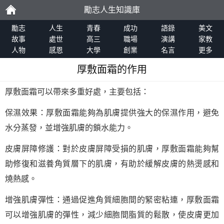
勵志人生知識庫
勵
勵志
人生
青春
成功
語錄
美文
故事
處世
高三
職場
演講
家教
人物
感恩
大學
創業
名言
更多
志
厚敷面霜的作用
厚敷面霜可以帶來多重好處，主要包括：
保濕效果：厚敷面霜能夠為肌膚提供強大的保濕作用，避免
水分蒸發，並增強肌膚的鎖水能力。
皮膚屏障修護：對於皮膚屏障受損的肌膚，厚敷面霜能夠幫
助修復和滋養角質層下的肌膚，有助於緩解皮膚的熱燙感和
燒熱感。
增強肌膚彈性：通過促進角質細胞間的緊密粘連，厚敷面霜
可以增強肌膚的彈性，減少細胞間脂質的鬆散，使皮膚更加