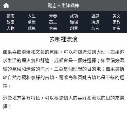
勵志人生知識庫
勵
勵志
人生
青春
成功
語錄
美文
故事
處世
高三
職場
演講
家教
人物
感恩
大學
創業
名言
更多
志
去哪裡流浪
如果喜歡浪漫和文藝的氛圍，可以考慮流浪到大理；如果追
求生活的煙火氣和舒適，成都會是一個好選擇；如果偏好溫
暖的氣候和清澈的海水，三亞是個理想的目的地；如果鍾情
於自然奇觀和寧靜的古鎮，霧凇島和黃姚古鎮也是不錯的選
擇。
這些地方各有特色，可以根據個人的喜好和流浪的目的來選
擇。