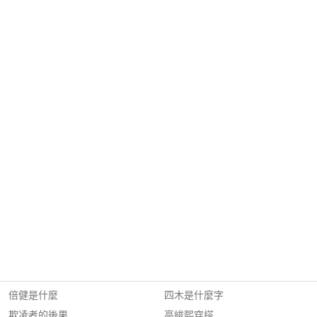
倍健是什麼
四木是什麼字
欺凌者的後果
高峻熙穿搭