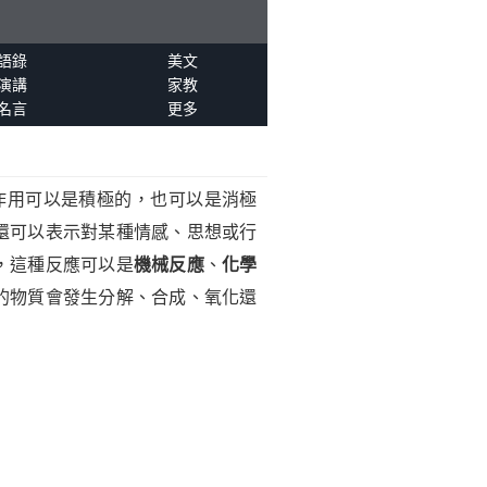
語錄
美文
演講
家教
名言
更多
作用可以是積極的，也可以是消極
”還可以表示對某種情感、思想或行
，這種反應可以是
機械反應
、
化學
的物質會發生分解、合成、氧化還