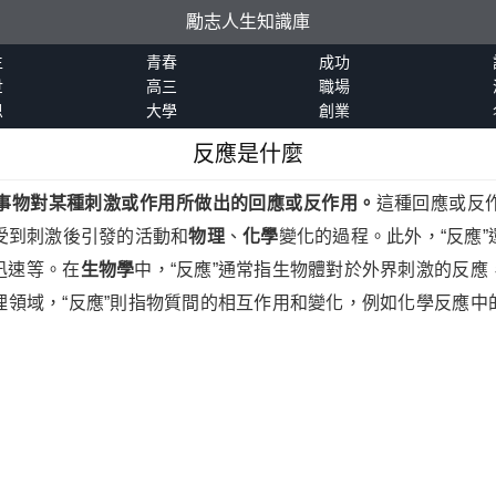
勵志人生知識庫
生
青春
成功
世
高三
職場
恩
大學
創業
反應是什麼
事物對某種刺激或作用所做出的回應或反作用。
這種回應或反
體受到刺激後引發的活動和
物理
、
化學
變化的過程。此外，“反應
迅速等。在
生物學
中，“反應”通常指生物體對於外界刺激的反應
理領域，“反應”則指物質間的相互作用和變化，例如化學反應中