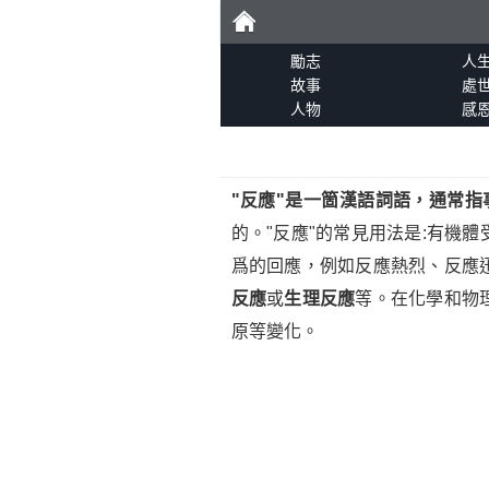
勵
勵志
人
故事
處
人物
感
志
"
反應
"是一箇漢語詞語，通常指
的。"反應"的常見用法是:有機
爲的回應，例如反應熱烈、反應
反應
或
生理反應
等。在化學和物
原等變化。