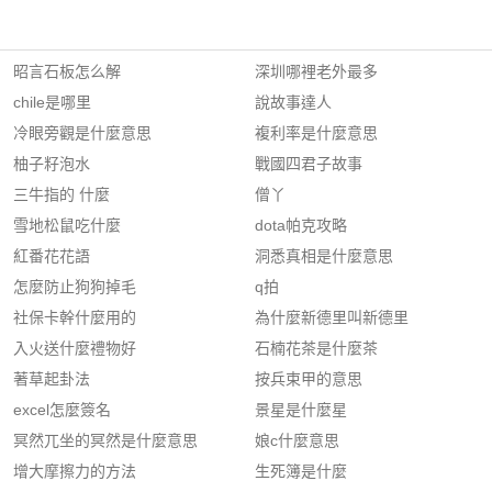
昭言石板怎么解
深圳哪裡老外最多
chile是哪里
說故事達人
冷眼旁觀是什麼意思
複利率是什麼意思
柚子籽泡水
戰國四君子故事
三牛指的 什麼
僧丫
雪地松鼠吃什麼
dota帕克攻略
紅番花花語
洞悉真相是什麼意思
怎麼防止狗狗掉毛
q拍
社保卡幹什麼用的
為什麼新德里叫新德里
入火送什麼禮物好
石楠花茶是什麼茶
著草起卦法
按兵束甲的意思
excel怎麼簽名
景星是什麼星
冥然兀坐的冥然是什麼意思
娘c什麼意思
增大摩擦力的方法
生死簿是什麼