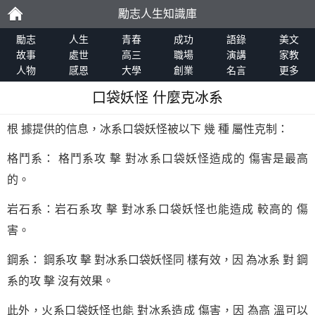
勵志人生知識庫
勵
勵志
人生
青春
成功
語錄
美文
故事
處世
高三
職場
演講
家教
人物
感恩
大學
創業
名言
更多
志
口袋妖怪 什麼克冰系
根 據提供的信息，冰系口袋妖怪被以下 幾 種 屬性克制：
格鬥系： 格鬥系攻 擊 對冰系口袋妖怪造成的 傷害是最高
的。
岩石系：岩石系攻 擊 對冰系口袋妖怪也能造成 較高的 傷
害。
鋼系： 鋼系攻 擊 對冰系口袋妖怪同 樣有效，因 為冰系 對 鋼
系的攻 擊 沒有效果。
此外，火系口袋妖怪也能 對冰系造成 傷害，因 為高 溫可以