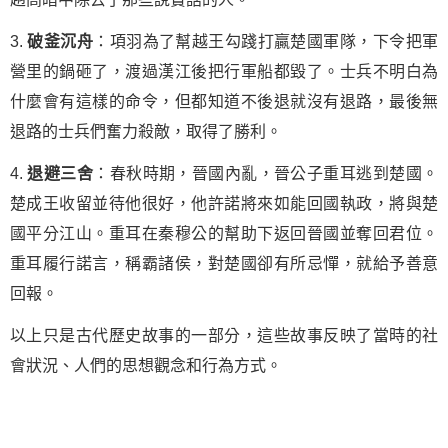
3.
破釜沉舟
：項羽為了幫越王勾踐打贏楚國軍隊，下令把軍
營里的鍋砸了，渡過漢江後把行軍船都毀了。士兵不明白為
什麼會有這樣的命令，但都知道不後退就沒有退路，最後無
退路的士兵們奮力殺敵，取得了勝利。
4.
退避三舍
：春秋時期，晉國內亂，晉公子重耳逃到楚國。
楚成王收留並待他很好，他許諾將來如能回國執政，將與楚
國平分江山。重耳在秦穆公的幫助下返回晉國並奪回君位。
重耳履行諾言，稱霸諸侯，對楚國卻有所忌憚，就給予善意
回報。
以上只是古代歷史故事的一部分，這些故事反映了當時的社
會狀況、人們的思想觀念和行為方式。