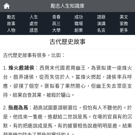
勵志人生知識庫
勵
勵志
人生
青春
成功
語錄
美文
故事
處世
高三
職場
演講
家教
人物
感恩
大學
創業
名言
更多
志
古代歷史故事
古代歷史故事有很多，比如：
1.
烽火戲諸侯
：西周末代國君周幽王，為褒姒建一座烽火
台，戲弄諸侯，從而失信於人。當烽火燃起，諸侯率兵呼
應，卻撲了個空。褒姒看了果然開心，但幽王失去眾臣支
持，結果自食其果，被殺於驪山。
2.
指鹿為馬
：趙高試圖要謀朝篡位，但怕有人不聽他的。於
是，他找來一隻鹿，進獻給二世說是馬。在場的官員有的沉
默，有的把鹿說成是馬，有的據實相告說鹿明明是鹿。結果
趙高暗中除去了那些說實話的人。