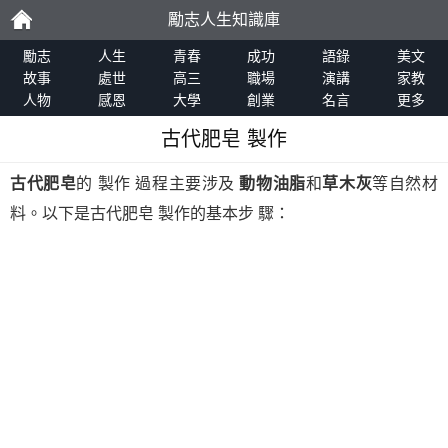
勵志人生知識庫
勵
勵志
人生
青春
成功
語錄
美文
故事
處世
高三
職場
演講
家教
人物
感恩
大學
創業
名言
更多
志
古代肥皂 製作
古代肥皂
的 製作 過程主要涉及
動物油脂
和
草木灰
等自然材
料。以下是古代肥皂 製作的基本步 驟：