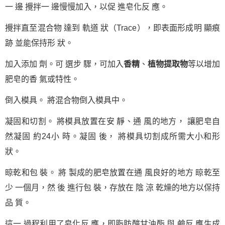
一 邊 攪拌一 邊慢慢加入，以促 進皂化反 應。
攪拌直至混合物 達到 軌道 狀（Trace），即表面形成明 顯痕
跡 並能保持形 狀。
加入添加 劑。可 選步 驟，可加入
香精
、
植物提取物
等以增加
肥皂的香 氣或特性。
倒入模具。 將混合物倒入模具中。
凝固和切割。 將模具放置在安 靜、通 風的地方， 讓肥皂自
然凝固 約24小 時。凝固 後， 將模具切割成所需大小和形
狀。
晾乾和包 裝。 將 製成的肥皂放置在通 風良好的地方 晾乾至
少 一個月，然 後 進行包 裝，存放在 陰 涼 乾燥的地方以保持
品 質。
這一 過程利用了皂化反 應，即脂肪酸甘油酯 與 鹼反 應生成