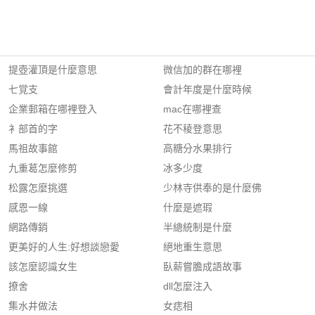
提壺灌頂是什麼意思
微信加的群在哪裡
七覚支
會計年度是什麼時候
企業郵箱在哪裡登入
mac在哪裡查
衤部首的字
花不稜登意思
馬祖故事館
高糖分水果排行
九重葛怎麼修剪
冰多少度
松露怎麼挑選
少林寺供奉的是什麼佛
感恩一線
什麼是遮瑕
網路傳銷
半總統制是什麼
更美好的人生:好想談戀愛
絕地重生意思
該怎麼認識女生
臥薪嘗膽成語故事
撩舍
dll怎麼注入
集水井做法
女痣相