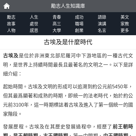
勵志人生知識庫
勵
勵志
人生
青春
成功
語錄
美文
故事
處世
高三
職場
演講
家教
人物
感恩
大學
創業
名言
更多
志
古埃及是什麼時代
古埃及
是位於非洲東北部尼羅河中下游地區的一種古代文
明，是世界上持續時間最長且最著名的文明之一。以下是詳
細介紹：
起始時間。古埃及文明的形成可以追溯到約公元前5450年，
但其最爲顯著和成熟的時期，即統一的法老時代，始於約公
元前3100年，這一時期標誌着古埃及進入了第一個統一的國
家階段。
發展歷程。古埃及在其歷史發展過程中，經歷了
前王朝時
期
、
早王朝時期
、
古王國時期
、第一中間期、
中王國時期
、