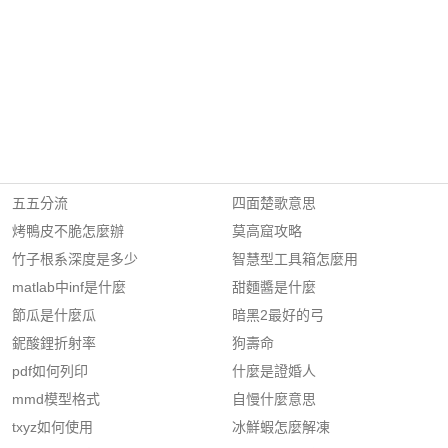
五五分流
四面楚歌意思
烤鴨皮不脆怎麼辦
莫高窟攻略
竹子根系深度是多少
智慧型工具箱怎麼用
matlab中inf是什麼
甜麵醬是什麼
節瓜是什麼瓜
暗黑2最好的弓
鈮酸鋰折射率
狗壽命
pdf如何列印
什麼是證婚人
mmd模型格式
自慢什麼意思
txyz如何使用
冰鮮蝦怎麼解凍