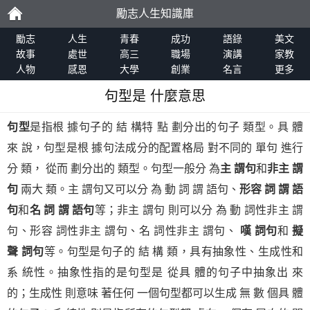
勵志人生知識庫
勵
勵志
人生
青春
成功
語錄
美文
故事
處世
高三
職場
演講
家教
人物
感恩
大學
創業
名言
更多
志
句型是 什麼意思
句型
是指根 據句子的 結 構特 點 劃分出的句子 類型。具 體
來 說，句型是根 據句法成分的配置格局 對不同的 單句 進行
分 類， 從而 劃分出的 類型。句型一般分 為
主 謂句
和
非主 謂
句
兩大 類。主 謂句又可以分 為 動 詞 謂 語句、
形容 詞 謂 語
句
和
名 詞 謂 語句
等；非主 謂句 則可以分 為 動 詞性非主 謂
句、形容 詞性非主 謂句、名 詞性非主 謂句、
嘆 詞句
和
擬
聲 詞句
等。句型是句子的 結 構 類，具有抽象性、生成性和
系 統性。抽象性指的是句型是 從具 體的句子中抽象出 來
的；生成性 則意味 著任何 一個句型都可以生成 無 數 個具 體