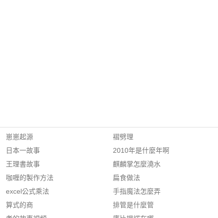
崽崽起源
褶劈理
日本一故事
2010年是什麼年啊
王理書故事
麒麟掌怎麼澆水
咖喱的製作方法
扁食做法
excel公式乘法
手指魔法怎麼弄
算式的商
排管是什麼管