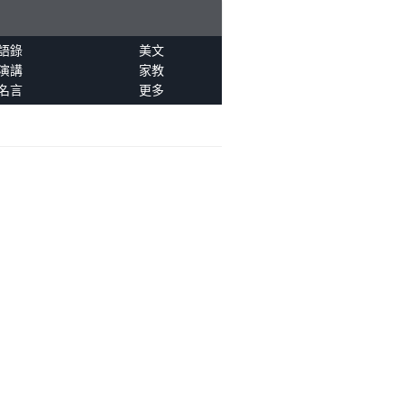
語錄
美文
演講
家教
名言
更多