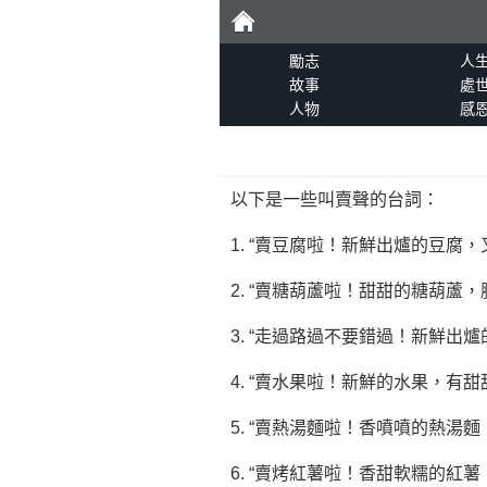
勵
勵志
人
故事
處
人物
感
志
以下是一些叫賣聲的台詞：
1. “賣豆腐啦！新鮮出爐的豆腐
2. “賣糖葫蘆啦！甜甜的糖葫蘆
3. “走過路過不要錯過！新鮮出
4. “賣水果啦！新鮮的水果，有
5. “賣熱湯麵啦！香噴噴的熱湯
6. “賣烤紅薯啦！香甜軟糯的紅