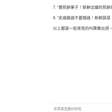
7. “賣煎餅果子！新鮮出爐的煎
8. “走過路過不要錯過！新鮮蔬
以上都是一些常見的叫賣聲台詞
豆芽菜怎麼炒好吃