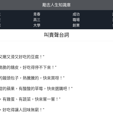
勵志人生知識庫
生
青春
成功
世
高三
職場
恩
大學
創業
叫賣聲台詞
，又嫩又滑又好吃的豆腐！”
，脆脆的糖皮，好吃得停不下來！”
爐的饅頭包子，熱騰騰的，快來買呀！”
甜甜的蘋果，有酸酸的草莓，快來選購吧！”
麵，有雞蛋、有蔬菜，快來嘗一嘗！”
薯，好吃得讓人回味無窮！”