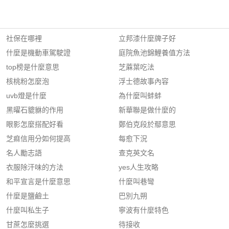
社保在哪裡
立邦漆什麼牌子好
什麼是機動車駕駛證
庭院魚池錦鯉養值方法
top榜是什麼意思
芝蔴葉吃法
核桃粉怎麼泡
浮士德故事內容
uvb燈是什麼
為什麼叫蚌蚌
黑曜石貔貅的作用
新華聯是做什麼的
眼影怎麼搭配好看
鄭伯克段於鄢意思
芝痲信用分如何提高
每愈下況
名人勵志語
查克英文名
衣服除汗味的方法
yes人生攻略
和平宣言是什麼意思
什麼叫巷彎
什麼是鹽鹼土
巴別九朔
什麼叫私生子
寧波有什麼特色
甘蔗怎麼挑選
待接收