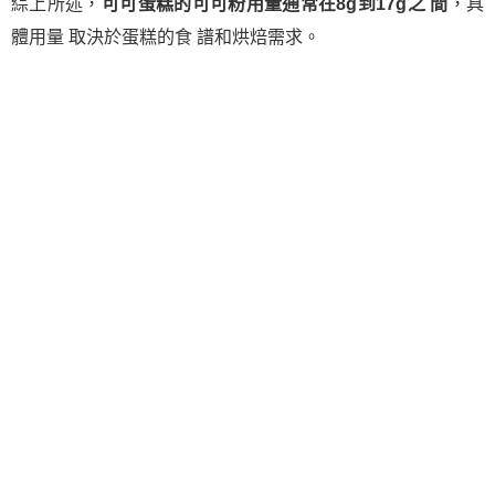
綜上所述，
可可蛋糕的可可粉用量通常在8g到17g之 間
，具
體用量 取決於蛋糕的食 譜和烘焙需求。