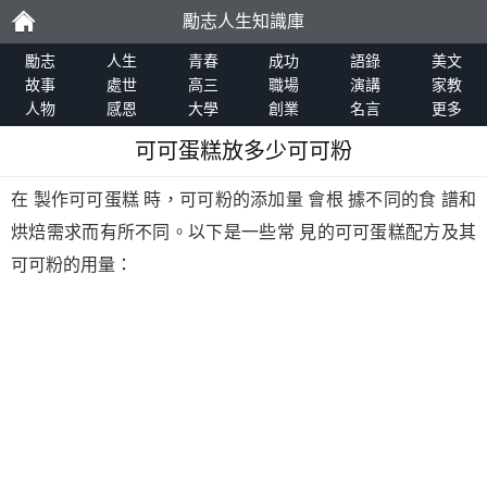
勵志人生知識庫
勵
勵志
人生
青春
成功
語錄
美文
故事
處世
高三
職場
演講
家教
人物
感恩
大學
創業
名言
更多
志
可可蛋糕放多少可可粉
在 製作可可蛋糕 時，可可粉的添加量 會根 據不同的食 譜和
烘焙需求而有所不同。以下是一些常 見的可可蛋糕配方及其
可可粉的用量：