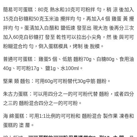
簡易可可蛋糕：80克 熱水和10克可可粉拌 勻，稍 涼 後加入
15克白砂糖和50克玉米油 攪拌均 勻，再加入4 個 雞蛋 黃 攪
拌均 勻。蛋清加入白醋和 鹽低速 發至出 現大泡 後再分三次
加入60克白砂糖打 發至 乾性可以拉出小尖角，然 後 與可可
粉糊混合均 勻，倒入蛋糕模具，烤制 後 脫模。
普通可可蛋糕： 雞蛋5 個、低筋 麵粉70g、白糖80g、食用油
40g、可可粉17g、 鹽1g、水100ml。
堅果 類 麵包：可用60g可可粉替代30g中筋 麵粉。
朱古力蛋糕：可以用四分之一的可可粉代替 麵粉，或者四分
之三的 麵粉混合四分之一的可可粉。
海 綿蛋糕：可用1:1比例的可可粉和 麵粉混合 製作果 凍卷和
蛋糕的 塗 層。