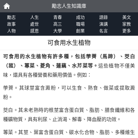
勵志人生知識庫
勵
勵志
人生
青春
成功
語錄
美文
故事
處世
高三
職場
演講
家教
人物
感恩
大學
創業
名言
更多
志
可食用水生植物
可食用的水生植物有許多種，包括荸薺（馬蹄）、茭白
（菰）、蓴菜、菱角、蓮藕、水芹菜等。
這些植物不僅美
味，還具有各種營養和藥用價值。例如：
荸薺。其球莖富含澱粉，可以生食、熟食、做菜或提取澱
粉。
茭白。其未老熟時的根莖富含蛋白質、脂肪、膳食纖維和各
種礦物質，具有利尿、止消渴、解毒、降血壓的功效。
蓴菜。其莖、葉富含蛋白質、碳水化合物、脂肪、多種維生