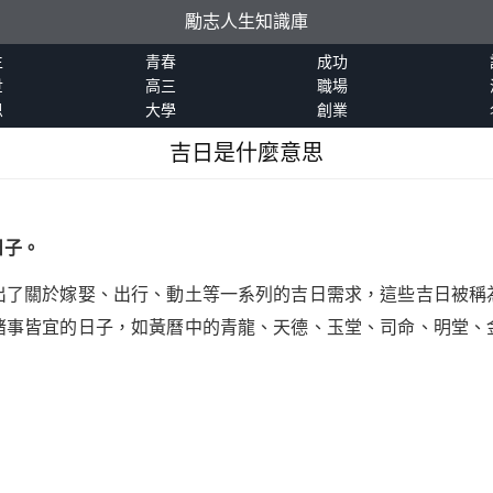
勵志人生知識庫
生
青春
成功
世
高三
職場
恩
大學
創業
吉日是什麼意思
日子。
出了關於嫁娶、出行、動土等一系列的吉日需求，這些吉日被稱
諸事皆宜的日子，如黃曆中的青龍、天德、玉堂、司命、明堂、