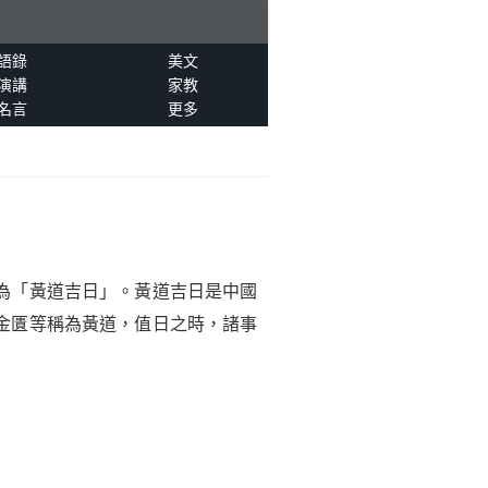
語錄
美文
演講
家教
名言
更多
為「黃道吉日」。黃道吉日是中國
金匱等稱為黃道，值日之時，諸事