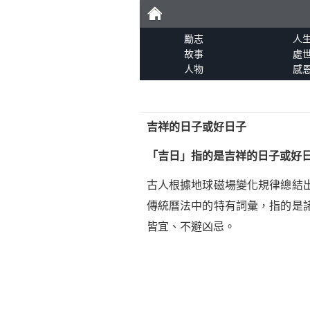
勵
勵志
人
故事
處
人物
感
志
吉祥的日子或好日子
「吉日」指的是吉祥的日子或好
古人根據地球磁場變化規律總結
傳統曆法中的特有詞彙，指的是
皆宜、不避凶忌。