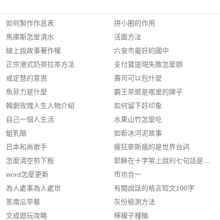
如何製作作息表
拼小圈的作用
馬庫斯怎麼澆水
活面方法
線上說故事著作權
六安市最好的國中
正宗港式奶茶拉茶方法
支付寶提現失敗怎麼辦
戒定慧的意思
壽司可以包什麼
魚菲力是什麼
霸王茶姬是哪里的牌子
韓劇玫瑰人生人物介紹
如何留下好印象
自己一個人生活
水果山竹怎麼吃
蛆乳酪
如新冰河泥故事
日本和尚歌手
瘋狂麥斯瘋的是世界台詞
怎麼清空剪下板
耶穌在十字架上說的七句話是什麼
word怎麼更新
市坊合一
為人處事為人處世
有關說話的格言短文100字
蒸南瓜早餐
灰份檢測方法
文成遊玩攻略
檸檬子種植