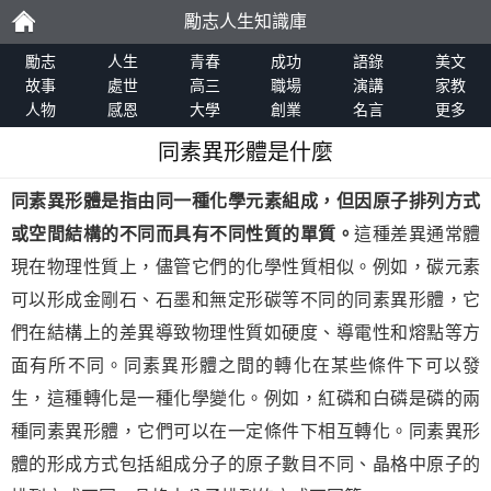
勵志人生知識庫
勵
勵志
人生
青春
成功
語錄
美文
故事
處世
高三
職場
演講
家教
人物
感恩
大學
創業
名言
更多
志
同素異形體是什麼
同素異形體是指由同一種化學元素組成，但因原子排列方式
或空間結構的不同而具有不同性質的單質。
這種差異通常體
現在物理性質上，儘管它們的化學性質相似。例如，碳元素
可以形成金剛石、石墨和無定形碳等不同的同素異形體，它
們在結構上的差異導致物理性質如硬度、導電性和熔點等方
面有所不同。同素異形體之間的轉化在某些條件下可以發
生，這種轉化是一種化學變化。例如，紅磷和白磷是磷的兩
種同素異形體，它們可以在一定條件下相互轉化。同素異形
體的形成方式包括組成分子的原子數目不同、晶格中原子的