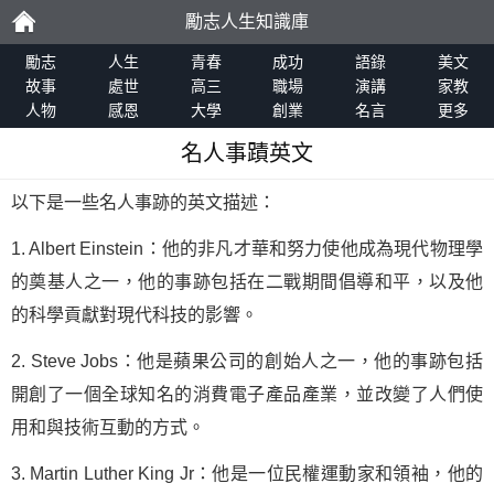
勵志人生知識庫
勵
勵志
人生
青春
成功
語錄
美文
故事
處世
高三
職場
演講
家教
人物
感恩
大學
創業
名言
更多
志
名人事蹟英文
以下是一些名人事跡的英文描述：
1. Albert Einstein：他的非凡才華和努力使他成為現代物理學
的奠基人之一，他的事跡包括在二戰期間倡導和平，以及他
的科學貢獻對現代科技的影響。
2. Steve Jobs：他是蘋果公司的創始人之一，他的事跡包括
開創了一個全球知名的消費電子產品產業，並改變了人們使
用和與技術互動的方式。
3. Martin Luther King Jr：他是一位民權運動家和領袖，他的