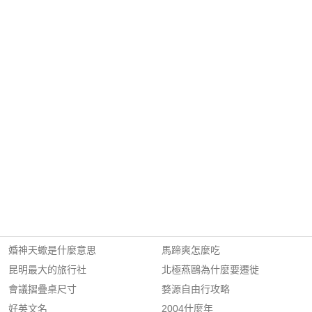
婚神天蠍是什麼意思
馬蹄爽怎麼吃
昆明最大的旅行社
北極燕鷗為什麼要遷徙
會議摺疊桌尺寸
婺源自由行攻略
好英文名
2004什麼年