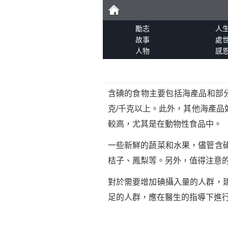
勵
勵志
人
故事
處
人物
感
志
含碘的食物主要包括海產品和部
克/千克以上。此外，其他海產
較高，尤其是在動物性食品中。
一些新鮮的蔬菜和水果，儘管含
桔子、鳳梨等。另外，值得注意
對於需要增加碘攝入量的人群，
足的人群，應在醫生的指導下進