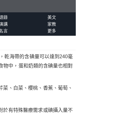
語錄
美文
演講
家教
名言
更多
乾海帶的含碘量可以達到240毫
食物中，蛋和奶類的含碘量也相對
芹菜、白菜、櫻桃、香蕉、葡萄、
對於有特殊醫療需求或碘攝入量不