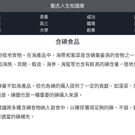
勵志人生知識庫
生
青春
成功
世
高三
職場
恩
大學
創業
含碘食品
分陸地食物。在海產品中，海帶和紫菜是含碘量最高的食物之一，
品如海魚、貝類、蝦皮、海參、海蜇等也含有較高的碘含量。陸地
碘量不如海產品，但也為碘的攝入提供了一定的貢獻，如菠菜、
的是，碘鹽也是一種重要的碘攝入來源。
建議將多種含碘食物納入飲食中，以確保獲得足夠的碘。不過，
行適當的碘補充。