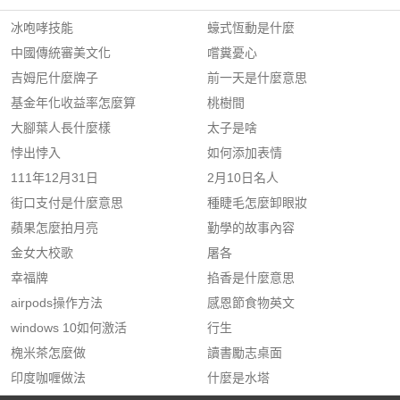
冰咆哮技能
蠔式恆動是什麼
中國傳統審美文化
嚐糞憂心
吉姆尼什麼牌子
前一天是什麼意思
基金年化收益率怎麼算
桃樹間
大腳葉人長什麼樣
太子是啥
悖出悖入
如何添加表情
111年12月31日
2月10日名人
街口支付是什麼意思
種睫毛怎麼卸眼妝
蘋果怎麼拍月亮
勤學的故事內容
金女大校歌
屠各
幸福牌
掐香是什麼意思
airpods操作方法
感恩節食物英文
windows 10如何激活
行生
槐米茶怎麼做
讀書勵志桌面
印度咖喱做法
什麼是水塔