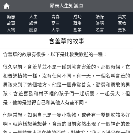
勵志人生知識庫
勵
勵志
人生
青春
成功
語錄
美文
故事
處世
高三
職場
演講
家教
人物
感恩
大學
創業
名言
更多
志
含羞草的故事
含羞草的故事有很多，以下是比較受歡迎的一種：
很久以前，含羞草並不是一碰到就會害羞的。那個時候，它
和普通植物一樣，沒有任何不同。有一天，一個名叫含羞的
男孩來到了這個地方。他是一個非常善良、勤勞和勇敢的男
孩。含羞喜歡和村子裡的孩子們一起玩耍，一起長大。但
是，他總是覺得自己和其他人有些不同。
他經常想，如果自己是一隻小動物，或者有一雙翅膀該多好
啊。就這樣想著想著，含羞的眼前突然出現了一個神奇的景
象。一個精靈出現在他的面前，對他說：“我可以滿足你一個