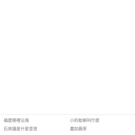
福建哪裡沿海
小的蛤蜊叫什麼
石英鐘是什麼意思
蠢如鹿豕