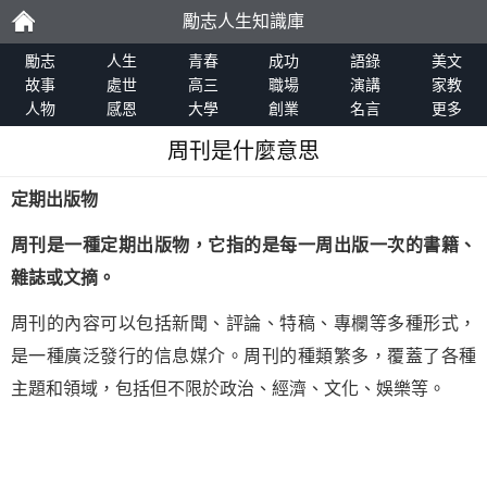
勵志人生知識庫
勵
勵志
人生
青春
成功
語錄
美文
故事
處世
高三
職場
演講
家教
人物
感恩
大學
創業
名言
更多
志
周刊是什麼意思
定期出版物
周刊是一種定期出版物，它指的是每一周出版一次的書籍、
雜誌或文摘。
周刊的內容可以包括新聞、評論、特稿、專欄等多種形式，
是一種廣泛發行的信息媒介。周刊的種類繁多，覆蓋了各種
主題和領域，包括但不限於政治、經濟、文化、娛樂等。