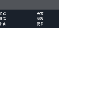
語錄
美文
演講
家教
名言
更多