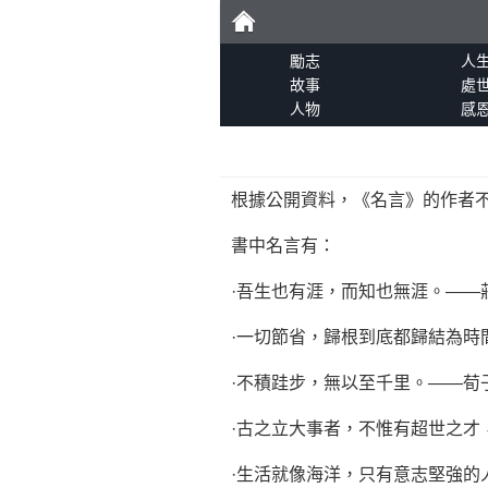
勵
勵志
人
故事
處
人物
感
志
根據公開資料，《名言》的作者
書中名言有：
·吾生也有涯，而知也無涯。——
·一切節省，歸根到底都歸結為時
·不積跬步，無以至千里。——荀
·古之立大事者，不惟有超世之才
·生活就像海洋，只有意志堅強的