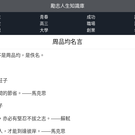
勵志人生知識庫
生
青春
成功
世
高三
職場
恩
大學
創業
周品均名言
不是周品均，是佚名。
莊子
間的節省。——馬克思
子
，亦必有堅忍不拔之志。——蘇軾
人，才能到達彼岸。——馬克思