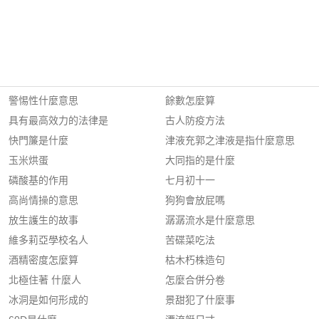
警惕性什麼意思
餘數怎麼算
具有最高效力的法律是
古人防疫方法
快門簾是什麼
津液充郭之津液是指什麼意思
玉米烘蛋
大同指的是什麼
磷酸基的作用
七月初十一
高尚情操的意思
狗狗會放屁嗎
放生護生的故事
潺潺流水是什麼意思
維多莉亞學校名人
苦碟菜吃法
酒精密度怎麼算
枯木朽株造句
北極住著 什麼人
怎麼合併分卷
冰洞是如何形成的
景甜犯了什麼事