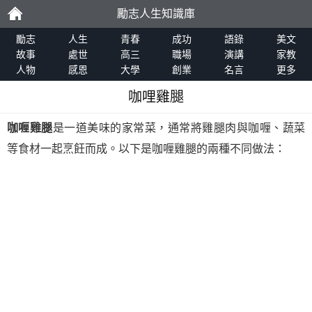
勵志人生知識庫
勵
勵志
人生
青春
成功
語錄
美文
故事
處世
高三
職場
演講
家教
人物
感恩
大學
創業
名言
更多
志
咖哩雞腿
咖喱雞腿
是一道美味的家常菜，通常將雞腿肉與咖喱、蔬菜
等食材一起烹飪而成。以下是咖喱雞腿的兩種不同做法：