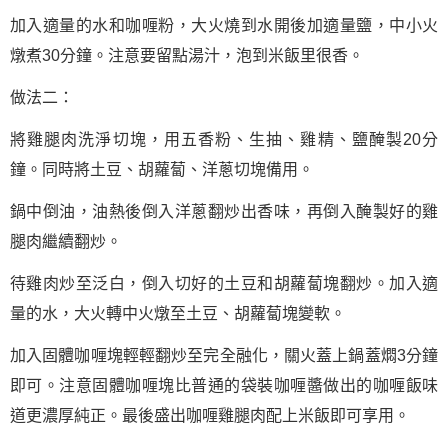
加入適量的水和咖喱粉，大火燒到水開後加適量鹽，中小火
燉煮30分鐘。注意要留點湯汁，泡到米飯里很香。
做法二：
將雞腿肉洗淨切塊，用五香粉、生抽、雞精、鹽醃製20分
鐘。同時將土豆、胡蘿蔔、洋蔥切塊備用。
鍋中倒油，油熱後倒入洋蔥翻炒出香味，再倒入醃製好的雞
腿肉繼續翻炒。
待雞肉炒至泛白，倒入切好的土豆和胡蘿蔔塊翻炒。加入適
量的水，大火轉中火燉至土豆、胡蘿蔔塊變軟。
加入固體咖喱塊輕輕翻炒至完全融化，關火蓋上鍋蓋燜3分鐘
即可。注意固體咖喱塊比普通的袋裝咖喱醬做出的咖喱飯味
道更濃厚純正。最後盛出咖喱雞腿肉配上米飯即可享用。