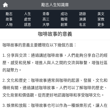
勵志人生知識庫
勵
勵志
人生
青春
成功
語錄
美文
故事
處世
高三
職場
演講
家教
人物
感恩
大學
創業
名言
更多
志
咖啡故事的意義
咖啡故事的意義主要體現在以下幾個方面：
1. 分享與交流：通過講述咖啡故事，人們能夠分享自己的經
歷、感受和見解，增進人與人之間的交流與聯繫，增強社區
的凝聚力。
2. 文化和歷史：咖啡故事通常與咖啡的起源、發展、文化和
傳統有關，通過講述咖啡故事，人們可以了解咖啡的歷史、
文化背景和價值觀，從而更好地認識咖啡和享受咖啡文化。
3. 娛樂和放鬆：咖啡故事也可以作為一種娛樂形式，讓人在