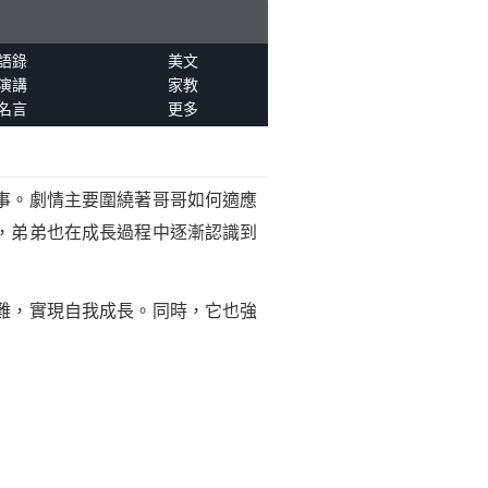
語錄
美文
演講
家教
名言
更多
事。劇情主要圍繞著哥哥如何適應
，弟弟也在成長過程中逐漸認識到
難，實現自我成長。同時，它也強