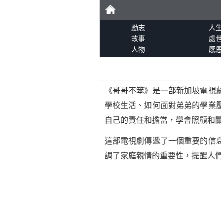
勵
勵志
人
故事
處
人物
感
志
《哥哥不笨》是一部新加坡電視
學校生活、如何面對弟弟的學業
自己的責任和擔當，學會照顧和
這部電視劇傳遞了一個重要的信
調了家庭親情的重要性，提醒人