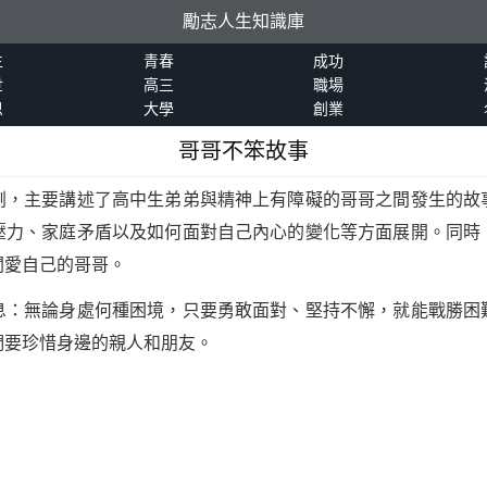
勵志人生知識庫
生
青春
成功
世
高三
職場
恩
大學
創業
哥哥不笨故事
劇，主要講述了高中生弟弟與精神上有障礙的哥哥之間發生的故
壓力、家庭矛盾以及如何面對自己內心的變化等方面展開。同時
關愛自己的哥哥。
息：無論身處何種困境，只要勇敢面對、堅持不懈，就能戰勝困
們要珍惜身邊的親人和朋友。