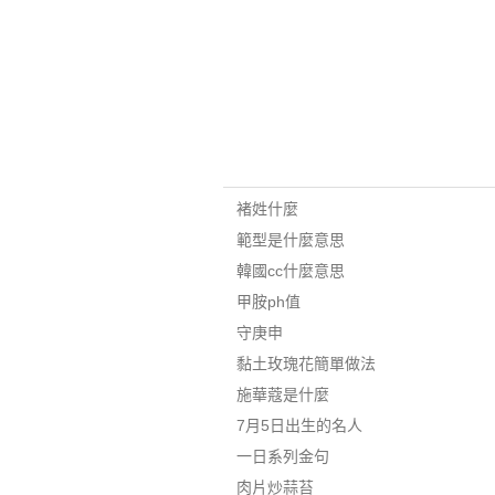
褚姓什麼
範型是什麼意思
韓國cc什麼意思
甲胺ph值
守庚申
黏土玫瑰花簡單做法
施華蔻是什麼
7月5日出生的名人
一日系列金句
肉片炒蒜苔