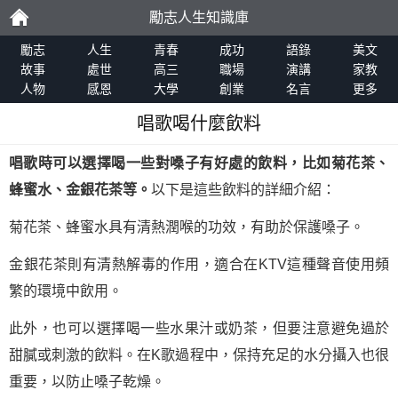
勵志人生知識庫
勵
勵志
人生
青春
成功
語錄
美文
故事
處世
高三
職場
演講
家教
人物
感恩
大學
創業
名言
更多
志
唱歌喝什麼飲料
唱歌時可以選擇喝一些對嗓子有好處的飲料，比如菊花茶、
蜂蜜水、金銀花茶等。
以下是這些飲料的詳細介紹：
菊花茶、蜂蜜水具有清熱潤喉的功效，有助於保護嗓子。
金銀花茶則有清熱解毒的作用，適合在KTV這種聲音使用頻
繁的環境中飲用。
此外，也可以選擇喝一些水果汁或奶茶，但要注意避免過於
甜膩或刺激的飲料。在K歌過程中，保持充足的水分攝入也很
重要，以防止嗓子乾燥。