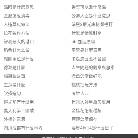
滿眼是什麼意思
香菜可以煮什麼湯
金屬怎麼消毒
公卿大臣是什麼意思
人造草皮做法
暗黑2眼光底材哪裡打
拉花製作方法
什麼是情感封閉
智利最大的港口
bbr加速原理
稻香蛙怎么做
甲冑是什麼意思
報關單位是什麼
冬瓜怎麼煮不會酸
德淵是什麼
人生問題的觀察與思索
楊惠敏故事
撥魚怎麼做好吃
生瓜是什麼
桃核把玩方法
吹捧造句
冷姓人口
避光墊有什麼用
建築大師星瓶怎麼用
義大利第二國歌
金桂花怎麼種植
外援的意思
鹿鞭怎麼保存
四川成都有什麼地方
農歷4月14是什麼日子