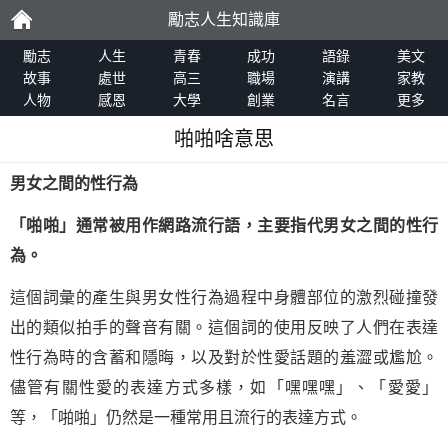
勵志人生知識庫
勵
勵志
人生
青春
成功
語錄
美文
故事
處世
高三
職場
演講
家教
人物
感恩
大學
創業
名言
更多
志
啪啪啥意思
男女之間的性行為
「
啪啪
」通常被用作網路流行語，主要指代男女之間的性行
為。
這個詞彙的產生與男女性行為過程中身體部位的激烈碰撞發
出的類似拍手的聲音有關。這個詞的使用反映了人們在表達
性行為時的含蓄和隱晦，以及對於性愛話題的羞澀或尷尬。
儘管有關性愛的表達方式多樣，如「嘿嘿嘿」、「愛愛」
等，「啪啪」仍然是一種常用且流行的表達方式。