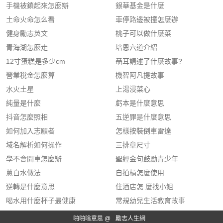
手機被鎖起來怎麼辦
銀華基金是什麼
土命火命怎么看
車停路邊被撞怎麼辦
健身勵志英文
桃子可以做什麼菜
青海湖怎麼走
培恩六道介紹
12寸蛋糕是多少cm
聶耳講述了什麼故事?
營業稅金怎麼算
機智阿凡提故事
水火土星
上湯浸菜心
純量是什麼
虧本是什麼意思
抖音怎麼照相
五逆罪是什麼意思
如何加入志願者
怎樣按裝倒車雷達
域名解析如何操作
三排章尺寸
學不會開車怎麼辦
聖經金句鼓勵青少年
蔥白水做法
自拍槓怎麼使用
逆轉是什麼意思
住酒店怎 麼找小姐
喝水用什麼杯子最健康
常規幼兒生活教育故事
啪啪啥意思 @
勵志人生網