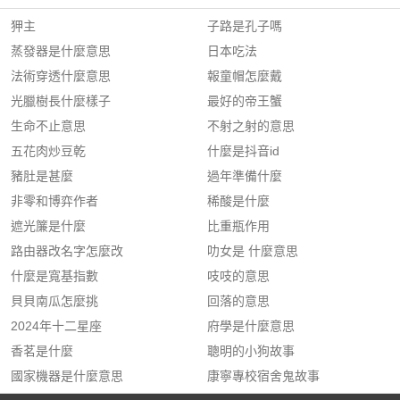
狎主
子路是孔子嗎
蒸發器是什麼意思
日本吃法
法術穿透什麼意思
報童帽怎麼戴
光臘樹長什麼樣子
最好的帝王蟹
生命不止意思
不射之射的意思
五花肉炒豆乾
什麼是抖音id
豬肚是甚麼
過年準備什麼
非零和博弈作者
稀酸是什麼
遮光簾是什麼
比重瓶作用
路由器改名字怎麼改
叻女是 什麼意思
什麼是寬基指數
吱吱的意思
貝貝南瓜怎麼挑
回落的意思
2024年十二星座
府學是什麼意思
香茗是什麼
聰明的小狗故事
國家機器是什麼意思
康寧專校宿舍鬼故事