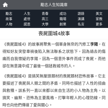
勵志人生知識庫
勵
勵志
人生
青春
成功
語錄
美文
故事
處世
高三
職場
演講
家教
人物
感恩
大學
創業
名言
更多
志
喪屍圍城4故事
《喪屍圍城4》的故事將聚焦一個單身無奈的汽修工
李陽
，在
得知好友突發車禍後陷入無法聯系之狀態下，因為過去的傷
痛而自我懷疑的李陽，因為一個意外事件而成了喪屍，而他
卻在無意識中成了最後一個拯救城市的人。
《喪屍圍城4》是搞笑無厘頭題材的喪屍題材恐怖故事，它主
要描述了喪屍與人類之間的矛盾，同時也描述了人性的扭曲
與救贖。該系列一直以來都以來自生活的小人物為主角，以
搞笑、幽默、恐怖為主要風格，打擊年輕人的心理防線，同
時也向他們傳達了愛與關心。