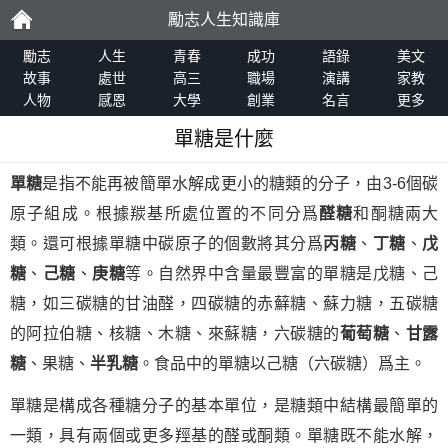
勵志人生知識庫
勵
勵志
人生
青春
成功
語錄
美文
故事
處世
高三
職場
演講
家教
人物
感恩
大學
創業
名言
更多
志
單糖是什麼
單糖
是指不能再被簡單水解成更小的糖類的分子，由3-6個碳
原子組成。根據羰基所處位置的不同分爲
醛糖
和酮糖兩大
類。還可根據單糖中碳原子的個數將其分爲
丙糖
、
丁糖
、
戊
糖
、
己糖
、
庚糖
等。自然界中含量最豐富的單糖是戊糖、己
糖，如三碳糖的甘油醛，四碳糖的赤蘚糖、蘇力糖，五碳糖
的阿拉伯糖、核糖、木糖、來蘇糖，六碳糖的
葡萄糖
、
甘露
糖
、果糖、
半乳糖
。食品中的單糖以己糖（六碳糖）爲主。
單糖是構成各種糖分子的基本單位，是糖類中結構最簡單的
一類，具有兩個或更多羥基的醛或酮類。單糖既不能水解，