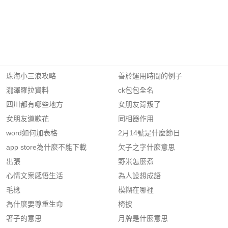
珠海小三浪攻略
善於運用時間的例子
瀧澤羅拉資料
ck包包全名
四川都有哪些地方
女朋友背叛了
女朋友道歉花
同相器作用
word如何加表格
2月14號是什麼節日
app store為什麼不能下載
欠子之字什麼意思
出張
野米怎麼煮
心情文案感悟生活
為人設想成語
毛棯
模糊在哪裡
為什麼要尊重生命
椅披
箸子的意思
月牌是什麼意思