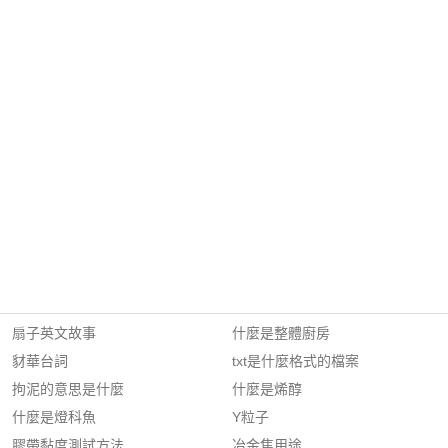
扇子英文故事
什麼是整體廚房
豺華台詞
txt是什麼格式的檔案
拘泥的意思是什麼
什麼是烯醇
什麼是燈科魚
Y粒子
膠帶黏度測試方法
冶金焦用途