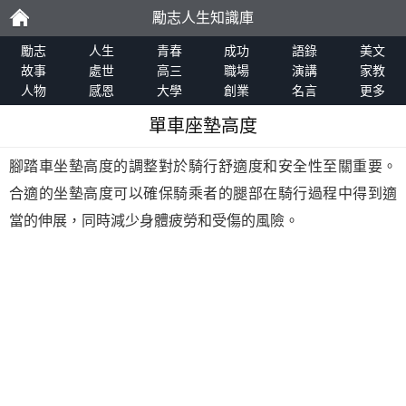
勵志人生知識庫
勵
勵志
人生
青春
成功
語錄
美文
故事
處世
高三
職場
演講
家教
人物
感恩
大學
創業
名言
更多
志
單車座墊高度
腳踏車坐墊高度的調整對於騎行舒適度和安全性至關重要。
合適的坐墊高度可以確保騎乘者的腿部在騎行過程中得到適
當的伸展，同時減少身體疲勞和受傷的風險。