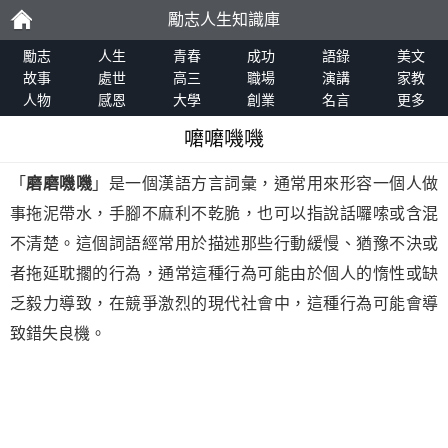
勵志人生知識庫
勵
勵志
人生
青春
成功
語錄
美文
故事
處世
高三
職場
演講
家教
人物
感恩
大學
創業
名言
更多
志
嚰嚰嘰嘰
「
磨磨嘰嘰
」是一個漢語方言詞彙，通常用來形容一個人做
事拖泥帶水，手腳不麻利不乾脆，也可以指說話囉嗦或含混
不清楚。這個詞語經常用於描述那些行動緩慢、猶豫不決或
者拖延耽擱的行為，通常這種行為可能由於個人的惰性或缺
乏毅力導致，在競爭激烈的現代社會中，這種行為可能會導
致錯失良機。