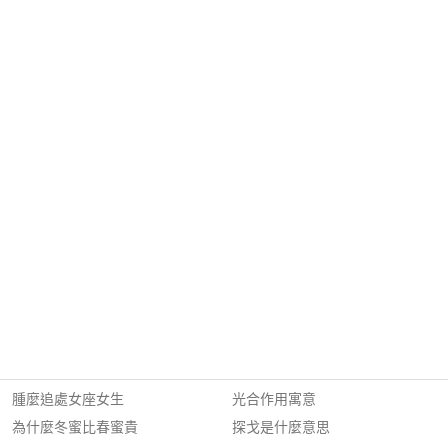
腫麼追處女座女生
光合作用寓意
為什麼冬蜜比春蜜貴
探戈是什麼意思