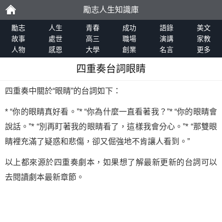
勵志人生知識庫
勵
勵志
人生
青春
成功
語錄
美文
故事
處世
高三
職場
演講
家教
人物
感恩
大學
創業
名言
更多
志
四重奏台詞眼睛
四重奏中關於“眼睛”的台詞如下：
* “你的眼睛真好看。”* “你為什麼一直看著我？”* “你的眼睛會
說話。”* “別再盯著我的眼睛看了，這樣我會分心。”* “那雙眼
睛裡充滿了疑惑和悲傷，卻又倔強地不肯讓人看到。”
以上都來源於四重奏劇本，如果想了解最新更新的台詞可以
去閱讀劇本最新章節。