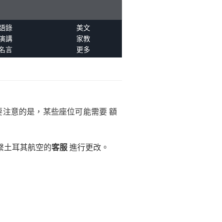
語錄
美文
演講
家教
名言
更多
需要注意的是，某些座位可能需要 額
聯繫土耳其航空的
客服
進行更改。