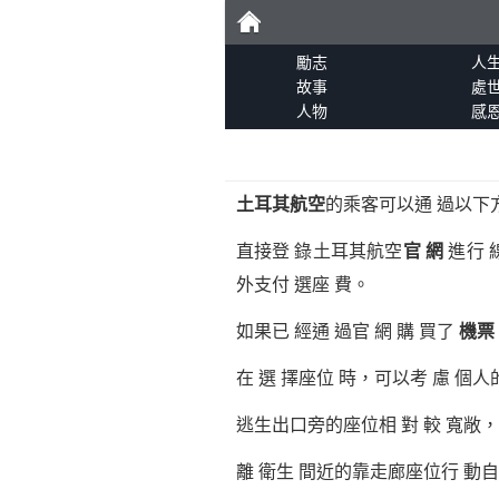
勵
勵志
人
故事
處
人物
感
志
土耳其航空
的乘客可以通 過以下方
直接登 錄土耳其航空
官 網
進行 
外支付 選座 費。
如果已 經通 過官 網 購 買了
機票
在 選 擇座位 時，可以考 慮 個
逃生出口旁的座位相 對 較 寬敞，
離 衛生 間近的靠走廊座位行 動自