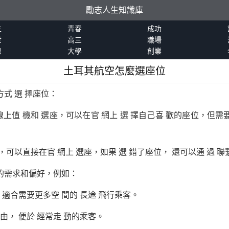
勵志人生知識庫
生
青春
成功
世
高三
職場
恩
大學
創業
土耳其航空怎麼選座位
式 選 擇座位：
線上值 機和 選座，可以在官 網上 選 擇自己喜 歡的座位，但
，可以直接在官 網上 選座，如果 選 錯了座位， 還可以通 過 
人的需求和偏好，例如：
 適合需要更多空 間的 長途 飛行乘客。
由， 便於 經常走 動的乘客。