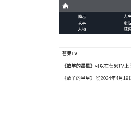
勵
勵志
人
故事
處
人物
感
志
芒果TV
《放羊的星星》
可以在芒果TV上 
《放羊的星星》 從2024年4月19