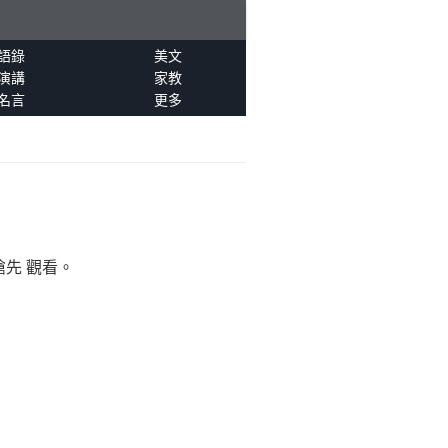
語錄
美文
演講
家教
名言
更多
搶先 觀看。