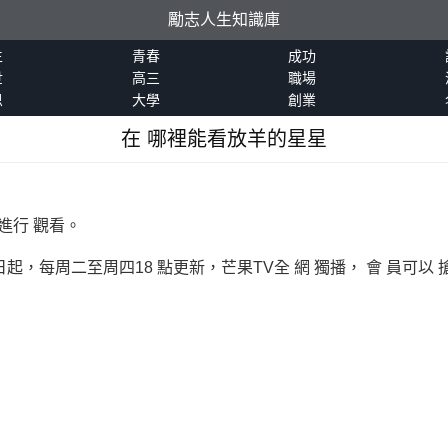
勵志人生知識庫
生
青春
成功
世
高三
職場
恩
大學
創業
在 哪裡能看放羊的星星
進行 觀看。
日起，每周二至周四18 點更新，芒果TV全 網 獨播， 會 員可以 