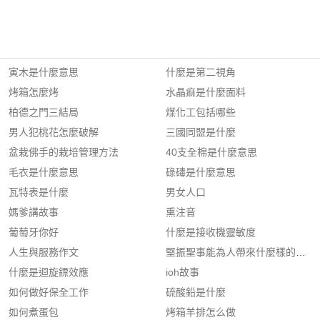
寅木是什麼意思
什麼是第二視角
烤箱怎麼烤
水晶痲是什麼面料
柏德之門三結局
煤化工包括哪些
男人犯桃花怎麼破解
三國同盟是什麼
盆栽佛手的栽培管理方法
40支全棉是什麼意思
毛衣是什麼意思
碌碡是什麼意思
瓦特表是什麼
男女人口
媽爹講故事
熏注音
葡萄牙你好
什麼是接收機靈敏度
人生與服務作文
堅振聖事能為人帶來什麼樣的效果
什麼是迴旋鏢效應
ioh故事
如何做好保全工作
硫酸鉛是什麼
如何煮蛋包
烤箱羊排怎么做