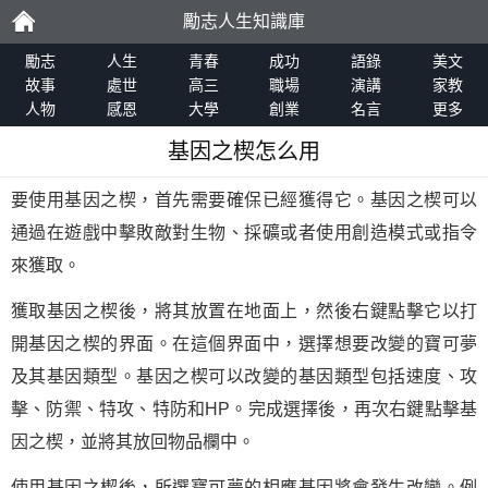
勵志人生知識庫
勵
勵志
人生
青春
成功
語錄
美文
故事
處世
高三
職場
演講
家教
人物
感恩
大學
創業
名言
更多
志
基因之楔怎么用
要使用基因之楔，首先需要確保已經獲得它。基因之楔可以
通過在遊戲中擊敗敵對生物、採礦或者使用創造模式或指令
來獲取。
獲取基因之楔後，將其放置在地面上，然後右鍵點擊它以打
開基因之楔的界面。在這個界面中，選擇想要改變的寶可夢
及其基因類型。基因之楔可以改變的基因類型包括速度、攻
擊、防禦、特攻、特防和HP。完成選擇後，再次右鍵點擊基
因之楔，並將其放回物品欄中。
使用基因之楔後，所選寶可夢的相應基因將會發生改變。例