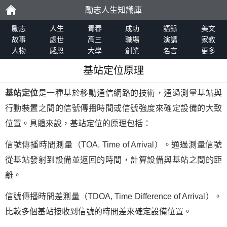
勵志人生知識庫
勵
勵志
人生
青春
成功
語錄
美文
故事
處世
高三
職場
演講
家教
人物
感恩
大學
創業
名言
更多
志
基站定位原理
基站定位
是一種基於移動通信網路的技術，通過測量基站與
行動裝置之間的信號傳播時間或信號強度來確定設備的大致
位置。具體來說，基站定位的原理包括：
信號傳播時間測量（TOA, Time of Arrival）。通過測量信號
從基站發射到設備並返回的時間，計算設備與基站之間的距
離。
信號傳播時間差測量（TDOA, Time Difference of Arrival）。
比較多個基站接收到信號的時間差來確定設備位置。