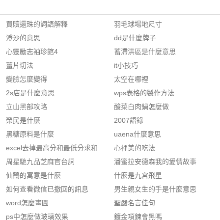
買贖還珠的詞語解釋
羽毛球場地尺寸
澄沙的意思
dd是什麼牌子
心靈勵志袖珍館4
蓄滯洪區是什麼意思
薑片切法
it小技巧
變臉怎麼變得
太空在哪裡
2s店是什麼意思
wps表格的製作方法
立山黑部攻略
酸菜白肉鍋怎麼做
榮民是什麼
2007語錄
黑糖原料是什麼
uaena什麼意思
excel去掉最高分和最低分求和
心裡美的吃法
周星馳九品芝麻官台詞
潘蜜拉安德森我的愛情故事
仙鶴的寓意是什麼
什麼是九宮飛星
如何查看微信已撤回的訊息
男生親女生的手是什麼意思
word怎麼畫圖
聖嚴名言佳句
ps中怎麼做玻璃效果
鍍金項鍊會黑嗎