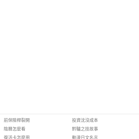
前保險桿裂開
投資沈沒成本
陰曆怎麼看
黔驢之技故事
復活卡怎麼用
動漫日文名言