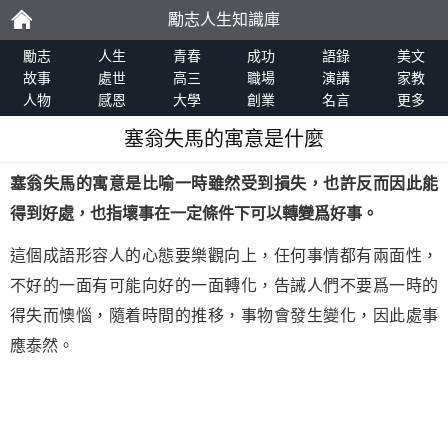
勵志人生知識庫
勵
勵志
人生
青春
成功
語錄
美文
故事
處世
高三
職場
演講
家教
人物
感恩
大學
創業
名言
更多
志
塞翁失馬的寓意是什麼
塞翁失馬的寓意是比喻一時雖然受到損失，也許反而因此能
得到好處，也指壞事在一定條件下可以轉變爲好事。
這個成語形容人的心態要樂觀向上，任何事情都有兩面性，
不好的一面有可能向好的一面轉化，告誡人們不要爲一時的
得失而懊惱，隨着時間的推移，事物會發生變化，因此處事
應泰然。