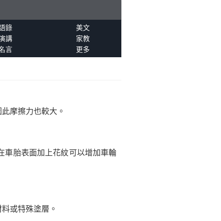
語錄
美文
演講
家教
名言
更多
因此摩擦力也較大。
在車胎表面加上花紋可以增加車輪
材料或特殊塗層。