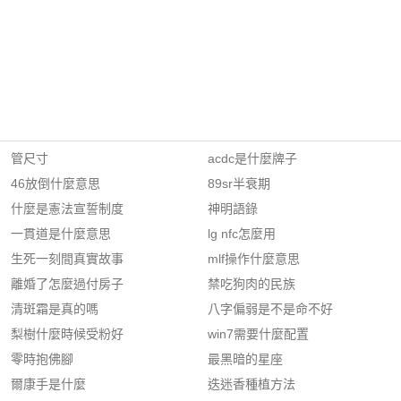
管尺寸
acdc是什麼牌子
46放倒什麼意思
89sr半衰期
什麼是憲法宣誓制度
神明語錄
一貫道是什麼意思
lg nfc怎麼用
生死一刻間真實故事
mlf操作什麼意思
離婚了怎麼過付房子
禁吃狗肉的民族
清斑霜是真的嗎
八字偏弱是不是命不好
梨樹什麼時候受粉好
win7需要什麼配置
零時抱佛腳
最黑暗的星座
爾康手是什麼
迭迷香種植方法