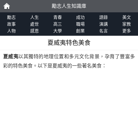
勵志人生知識庫
勵
勵志
人生
青春
成功
語錄
美文
故事
處世
高三
職場
演講
家教
人物
感恩
大學
創業
名言
更多
志
夏威夷特色美食
夏威夷
以其獨特的地理位置和多元文化背景，孕育了豐富多
彩的特色美食。以下是夏威夷的一些著名美食：