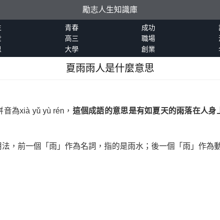
勵志人生知識庫
生
青春
成功
世
高三
職場
恩
大學
創業
夏雨雨人是什麼意思
à yǔ yù rén，
這個成語的意思是有如夏天的雨落在人身
用法，前一個「雨」作為名詞，指的是雨水；後一個「雨」作為