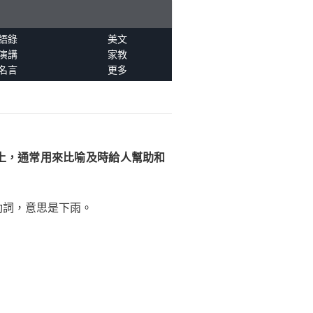
語錄
美文
演講
家教
名言
更多
上，通常用來比喻及時給人幫助和
動詞，意思是下雨。