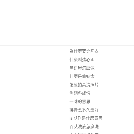
為什麼要穿睡衣
什麼叫弦心距
薑餅屋怎麼做
什麼是仙姑命
怎麼拍高清照片
魚飼料成份
一味的意思
排骨煮多久最好
isi期刊是什麼意思
百艾洗液怎麼洗