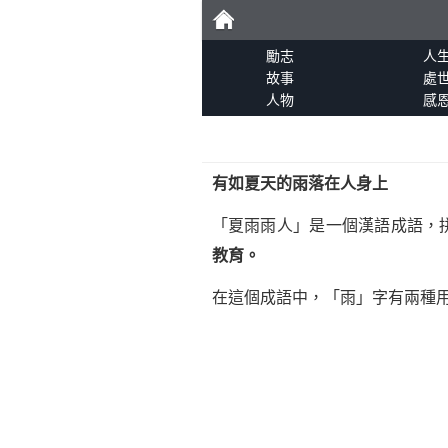
勵
勵志
人
故事
處
人物
感
志
有如夏天的雨落在人身上
「夏雨雨人」是一個漢語成語，拼音為xi
教育。
在這個成語中，「雨」字有兩種