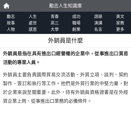
勵志人生知識庫
勵
勵志
人生
青春
成功
語錄
美文
故事
處世
高三
職場
演講
家教
人物
感恩
大學
創業
名言
更多
志
外銷員是什麼
外銷員是指在具有進出口經營權的企業中，從事進出口貿易
活動的專業人員。
外銷員主要負責國際貿易交流活動、外貿立項、談判、契約
製作、簽訂和執行等工作。他們是外貿行業的中堅力量，對
於企業來說至關重要。此外，持有外銷員資格證書是在外經
貿企業上崗、從事進出口業務的必備條件。