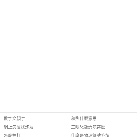
數字文顏字
和煦什麼意思
網上怎麼找炮友
三眼恐龍蝦吃甚麼
怎麼拍打
什麼是物理符號系统