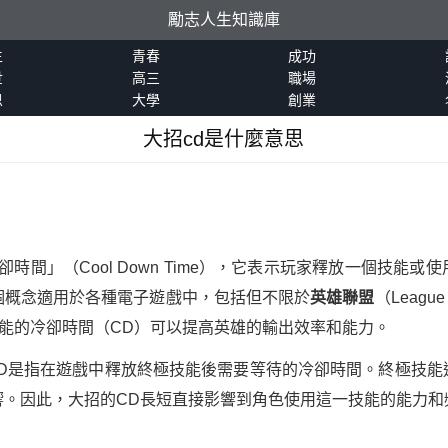
勵志人生知識庫
生
青春
成功
世
高三
職場
恩
大學
創業
大招cd是什麼意思
時間」（Cool Down Time），它表示玩家釋放一個技能
個概念適用於各種電子遊戲中，包括但不限於
英雄聯盟
（League
減少技能的冷卻時間（CD）可以提高英雄的輸出效率和能力。
e）的CD是指在遊戲中釋放終極技能後需要等待的冷卻時間。終極技
響。因此，大招的CD長短直接影響到角色使用這一技能的能力和