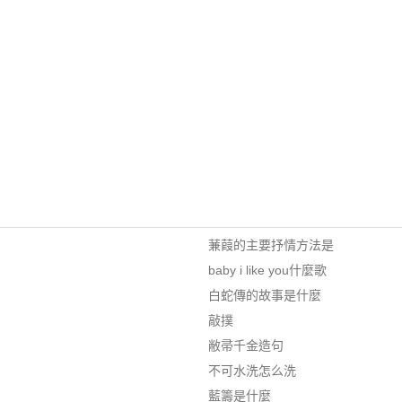
蒹葭的主要抒情方法是
baby i like you什麼歌
白蛇傳的故事是什麼
敲撲
敝帚千金造句
不可水洗怎么洗
藍籌是什麼