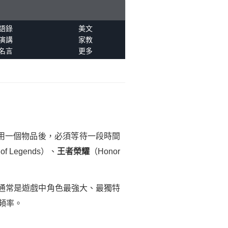
語錄
美文
演講
家教
名言
更多
或使用一個物品後，必須等待一段時間
 of Legends）、
王者榮耀
（Honor
能通常是遊戲中角色最強大、最獨特
頻率。