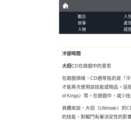
勵
勵志
人
故事
處
人物
感
志
冷卻時間
大招
CD在遊戲中的意思
在遊戲領域，CD通常指的是「冷卻
才能再次使用該技能或物品。這
of Kings）等。在遊戲中，
具體來說，大招（Ultimat
的技能，對戰鬥有著決定性的影