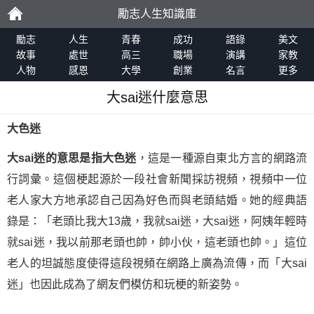
勵志人生知識庫
勵
勵志
人生
青春
成功
語錄
美文
故事
處世
高三
職場
演講
家教
人物
感恩
大學
創業
名言
更多
志
大sai迷什麼意思
大色迷
大sai迷的意思是指大色迷
，這是一種源自東北方言的網路流
行詞彙。這個梗起源於一段社會新聞採訪視頻，視頻中一位
老人家大方地承認自己因為好色而與老頭結婚。她的經典語
錄是：「老頭比我大13歲，我就sai迷，大sai迷，阿姨年輕時
就sai迷，我以前那老頭也帥，帥小伙，這老頭也帥。」這位
老人的坦誠態度使得這段視頻在網路上廣為流傳，而「大sai
迷」也因此成為了網友們模仿和玩梗的新姿勢。