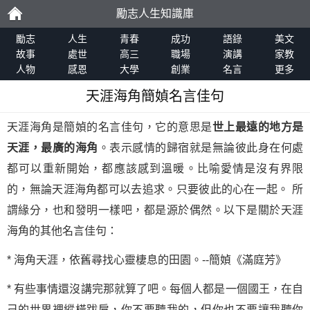
勵志人生知識庫
勵
勵志
人生
青春
成功
語錄
美文
故事
處世
高三
職場
演講
家教
人物
感恩
大學
創業
名言
更多
志
天涯海角簡媜名言佳句
天涯海角是簡媜的名言佳句，它的意思是
世上最遠的地方是
天涯，最廣的海角
。表示感情的歸宿就是無論彼此身在何處
都可以重新開始，都應該感到溫暖。比喻愛情是沒有界限
的，無論天涯海角都可以去追求。只要彼此的心在一起。 所
謂緣分，也和發明一樣吧，都是源於偶然。以下是關於天涯
海角的其他名言佳句：
* 海角天涯，依舊尋找心靈棲息的田園。--簡媜《滿庭芳》
* 有些事情還沒講完那就算了吧。每個人都是一個國王，在自
己的世界裡縱橫跋扈，你不要聽我的，但你也不要讓我聽你