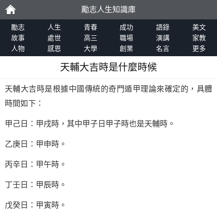
勵志人生知識庫
勵
勵志
人生
青春
成功
語錄
美文
故事
處世
高三
職場
演講
家教
人物
感恩
大學
創業
名言
更多
志
天輔大吉時是什麼時候
天輔大吉時是根據中國傳統的奇門遁甲理論來確定的，具體
時間如下：
甲己日：甲戌時，其中甲子日甲子時也是天輔時。
乙庚日：甲申時。
丙辛日：甲午時。
丁壬日：甲辰時。
戊癸日：甲寅時。