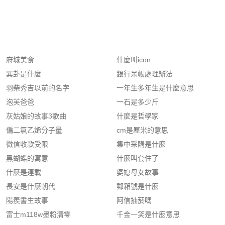
府城美食
什麼叫icon
巽卦是什麼
銀行呆帳處理辦法
羽柴秀吉以前的名字
一年生多年生是什麼意思
泡芙爸爸
一石是多少斤
灰姑娘的故事3歌曲
什麼是哲學家
偏二氯乙烯分子量
cm是厘米的意思
微信收款受限
集中采購是什麼
黑蝴蝶的寓意
什麼叫套住了
什麼是連載
婆媳母女故事
長安是什麼朝代
郵箱號是什麼
陽羨書生故事
阿信抽菸嗎
富士m118w墨粉清零
千金一笑是什麼意思