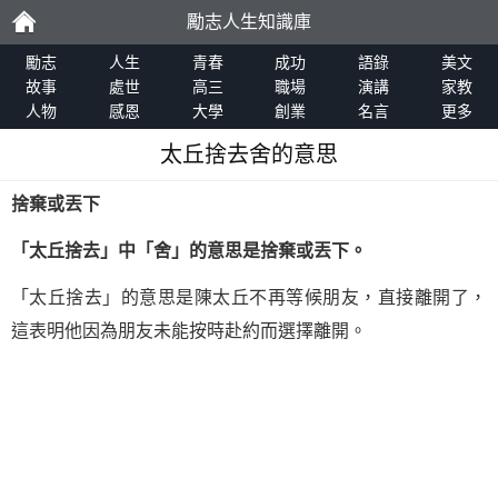
勵志人生知識庫
勵
勵志
人生
青春
成功
語錄
美文
故事
處世
高三
職場
演講
家教
人物
感恩
大學
創業
名言
更多
志
太丘捨去舍的意思
捨棄或丟下
「太丘捨去」中「舍」的意思是捨棄或丟下。
「太丘捨去」的意思是陳太丘不再等候朋友，直接離開了，
這表明他因為朋友未能按時赴約而選擇離開。