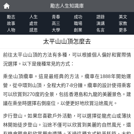
勵志人生知識庫
勵
勵志
人生
青春
成功
語錄
美文
故事
處世
高三
職場
演講
家教
人物
感恩
大學
創業
名言
更多
志
太平山山頂怎麼去
前往太平山山頂的方法有多種，可以根據個人偏好和實際情
況選擇。以下是幾種常見的方式：
乘坐山頂纜車。這是最經典的方法，纜車在1888年開始運
營，從中環到山頂，全程大約7-8分鐘。纜車的設計使得乘客
可以欣賞到270度的全景，包括香港島和九龍的美麗景色。建
議在乘坐時選擇右側座位，以便更好地欣賞沿途風光。
步行登山。如果您喜歡戶外活動，可以選擇從龍虎山或薄扶
林開始徒步登山。沿途不僅可以欣賞到美麗的自然風光，還
有機會觀鳥和欣賞歷史遺蹟。不過這種方式較爲耗時，大約