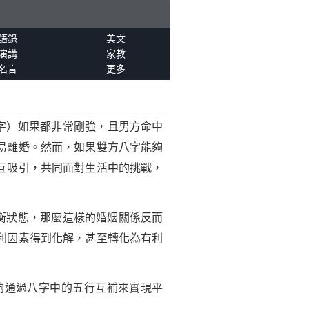
語錄
美文
演講
家教
名言
更多
字）如果都非常剛強，且男方命中
易離婚。然而，如果雙方八字能夠
互吸引，共同面對生活中的挑戰，
衡狀態，那麼這樣的婚姻關係反而
利因素得到化解，甚至轉化為有利
夠通過八字中的五行互補來實現平