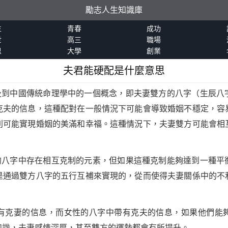
勵志人生知識庫
生
青春
成功
世
高三
職場
恩
大學
創業
夫君能硬配是什麼意思
及到中國傳統命理學中的一個概念，即夫妻雙方的八字（生辰八
克夫的信息，這種配對在一般情況下可能會導致婚姻不穩定，容
則可能實現婚姻的美滿和幸福。這種情況下，夫妻雙方可能會相
方的八字中存在相互克制的元素，但如果這種克制能夠達到一種平
是通過雙方八字的五行互補來實現的，從而使得夫妻關係中的不
有克妻的信息，而女性的八字中帶有克夫的信息，如果他們能
和諧，夫妻感情深厚，甚至雙方的運勢都會有所提升。