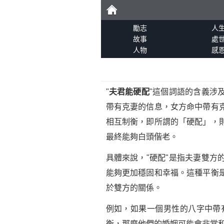
勵
勵志
人
故事
處
人物
感
志
"
夫君能硬配
"這個詞語的含義涉
帶有克妻的信息，女方命中帶有
相互制衡，即所謂的「硬配」，
最終能夠白頭偕老。
具體來說，"硬配"是指夫妻雙
能夠更加穩固和幸福。這種平衡
於雙方的關係。
例如，如果一個男性的八字中帶
衡，那麼他們的婚姻可能會非常