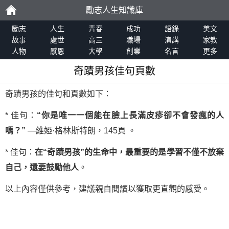
勵志人生知識庫
勵
勵志
人生
青春
成功
語錄
美文
故事
處世
高三
職場
演講
家教
人物
感恩
大學
創業
名言
更多
志
奇蹟男孩佳句頁數
奇蹟男孩的佳句和頁數如下：
* 佳句：
“你是唯一一個能在臉上長滿皮疹卻不會發瘋的人
嗎？”
—維婭·格林斯特朗，145頁 。
* 佳句：
在“奇蹟男孩”的生命中，最重要的是學習不僅不放棄
自己，還要鼓勵他人
。
以上內容僅供參考，建議親自閱讀以獲取更直觀的感受。