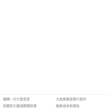
偏隅一方什麼意思
大昌華嘉是做什麼的
有關彰化鹿港趣聞故事
融券成本有哪些